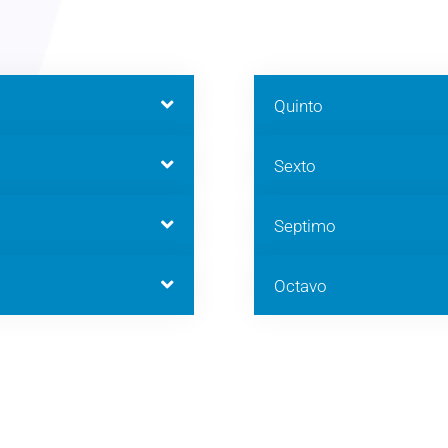
Quinto
Sexto
Septimo
Octavo