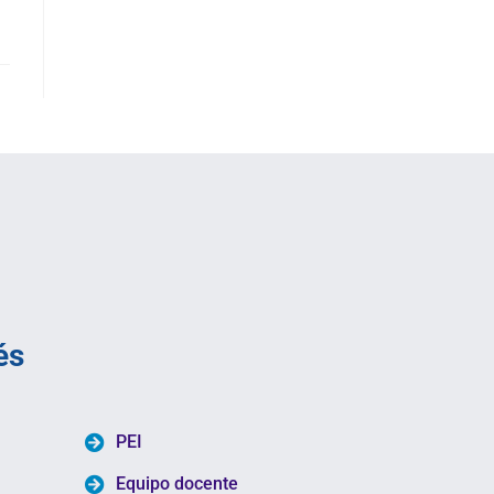
és
PEI
Equipo docente